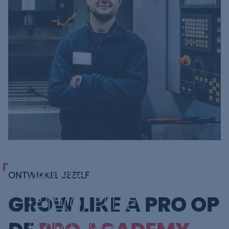
GREAT
ONTWIKKEL JEZELF
PEOPLE
GROW LIKE A PRO OP