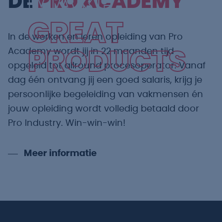
MAKE
DE
PRO ACADEMY
GREAT
In de werken en leren opleiding van Pro
Academy wordt jij in 22 maanden tijd
PRODUCTS
opgeleid tot allround procesoperator. Vanaf
dag één ontvang jij een goed salaris, krijg je
persoonlijke begeleiding van vakmensen én
jouw opleiding wordt volledig betaald door
Pro Industry. Win-win-win!
Meer informatie