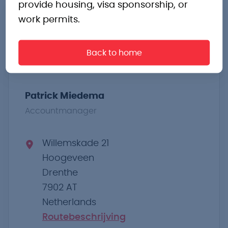
provide housing, visa sponsorship, or
work permits.
Vragen?
Onze specialisten staan je graag te
Back to home
woord.
Patrick Miedema
Accountmanager
Willemskade 21
Hoogeveen
Drenthe
7902 AT
Netherlands
Routebeschrijving