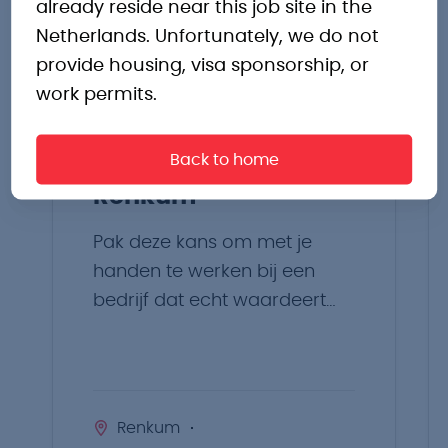
vacatures
already reside near this job site in the
Netherlands. Unfortunately, we do not
provide housing, visa sponsorship, or
work permits.
Back to home
Productiemedewerker
Renkum
Pak deze kans om met je
handen te werken bij een
bedrijf dat echt waardeert
wat jij doet.
Renkum