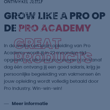
GREAT
ONTWIKKEL JEZELF
PEOPLE
GROW LIKE A PRO OP
MAKE
DE
PRO ACADEMY
GREAT
In de werken en leren opleiding van Pro
Academy wordt jij in 22 maanden tijd
PRODUCTS
opgeleid tot allround procesoperator. Vanaf
dag één ontvang jij een goed salaris, krijg je
persoonlijke begeleiding van vakmensen én
jouw opleiding wordt volledig betaald door
Pro Industry. Win-win-win!
Meer informatie