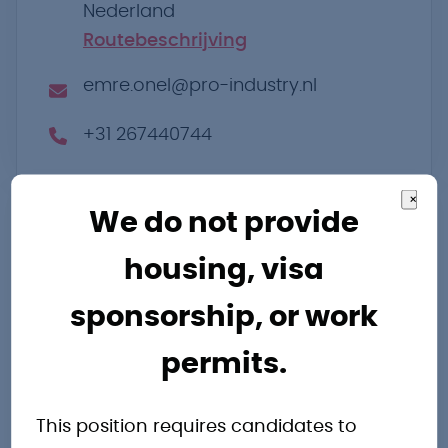
Nederland
Routebeschrijving
emre.onel@pro-industry.nl
+31 267440744
×
We do not provide
housing, visa
sponsorship, or work
Andere
permits.
interessante
This position requires candidates to