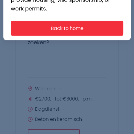
provide housing, visa sponsorship, or
work permits.
Productiemedewerker
Back to home
Ben jij de aanpakker die wij
zoeken?
Woerden
€2700,- tot €3000,- p.m.
Dagdienst
Beton en keramisch