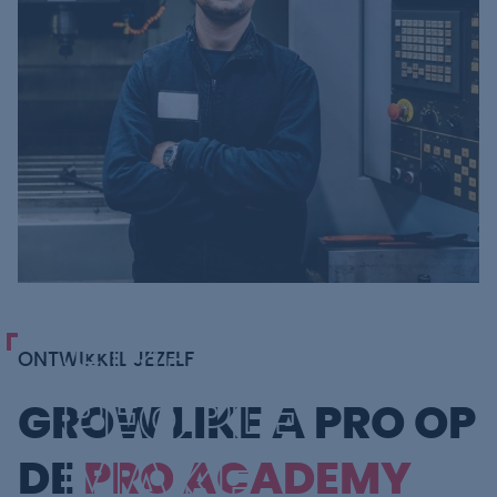
GREAT
ONTWIKKEL JEZELF
PEOPLE
GROW LIKE A PRO OP
MAKE
DE
PRO ACADEMY