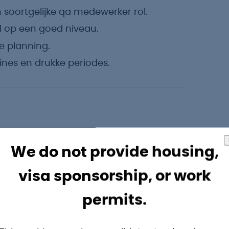
 soortgelijke qa medewerker rol.
al op een goed niveau.
te planning.
nes en drukke periodes.
voorwaarden verwachten:
We do not provide housing,
visa sponsorship, or work
o per maand.
permits.
goede balans.
ker uit te rusten.