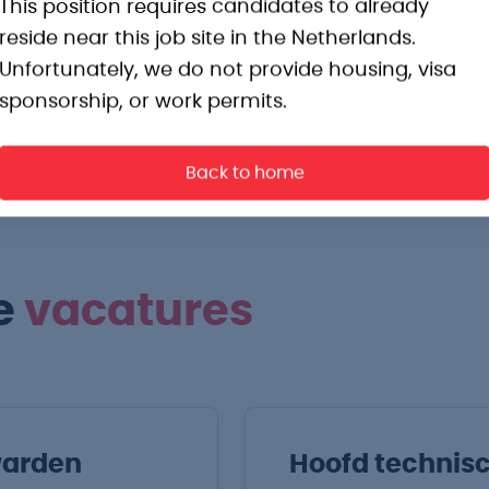
This position requires candidates to already
ga's om mee samen te werken.
reside near this job site in the Netherlands.
Unfortunately, we do not provide housing, visa
sponsorship, or work permits.
Back to home
e
vacatures
warden
Hoofd technisc