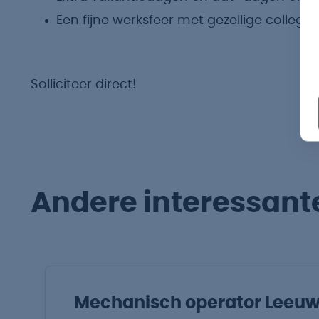
Een fijne werksfeer met gezellige colle
Solliciteer direct!
Andere interessant
Mechanisch operator Leeu