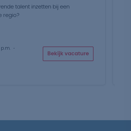
vende talent inzetten bij een
Pa
e regio?
ui
 p.m.
Bekijk vacature