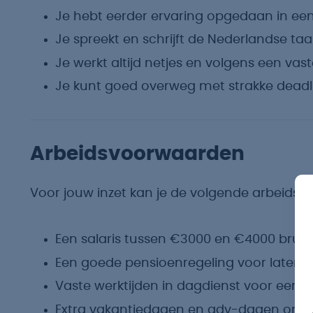
Je hebt eerder ervaring opgedaan in een
Je spreekt en schrijft de Nederlandse ta
Je werkt altijd netjes en volgens een vas
Je kunt goed overweg met strakke deadli
Arbeidsvoorwaarden
Voor jouw inzet kan je de volgende arbeids
Een salaris tussen €3000 en €4000 brut
Een goede pensioenregeling voor later.
Vaste werktijden in dagdienst voor een 
Extra vakantiedagen en adv-dagen om lek