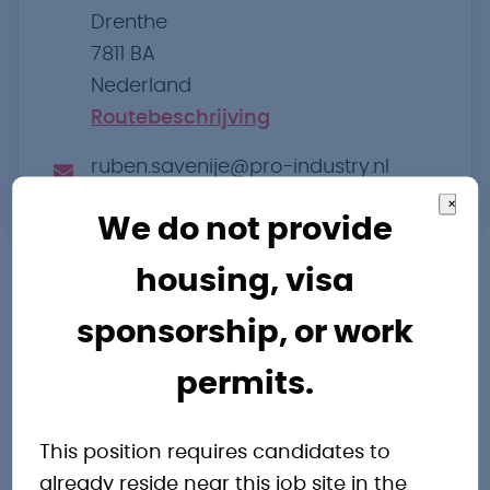
Drenthe
7811 BA
Nederland
Routebeschrijving
ruben.savenije@pro-industry.nl
×
We do not provide
housing, visa
sponsorship, or work
permits.
Andere
interessante
This position requires candidates to
already reside near this job site in the