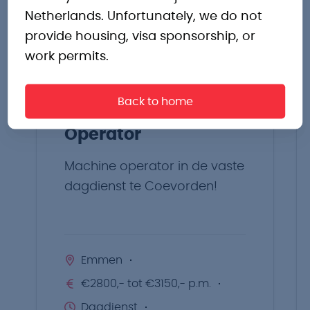
Netherlands. Unfortunately, we do not
vacatures
provide housing, visa sponsorship, or
work permits.
Back to home
Operator
Machine operator in de vaste
dagdienst te Coevorden!
Emmen
€2800,- tot €3150,- p.m.
Dagdienst