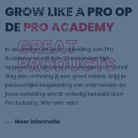
PEOPLE
GROW LIKE A PRO OP
MAKE
DE
PRO ACADEMY
GREAT
In de werken en leren opleiding van Pro
Academy wordt jij in 22 maanden tijd
PRODUCTS
opgeleid tot allround procesoperator. Vanaf
dag één ontvang jij een goed salaris, krijg je
persoonlijke begeleiding van vakmensen én
jouw opleiding wordt volledig betaald door
Pro Industry. Win-win-win!
Meer informatie