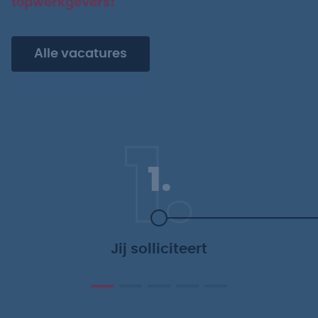
topwerkgevers!
Alle vacatures
1.
1.
Jij solliciteert