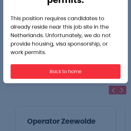
permits.
This position requires candidates to
already reside near this job site in the
Andere
Netherlands. Unfortunately, we do not
provide housing, visa sponsorship, or
work permits.
interessante
Back to home
vacatures
Operator Zeewolde