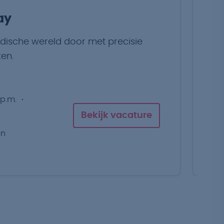
ay
O
dische wereld door met precisie
Ve
en.
ve
 p.m.
Bekijk vacature
en
g