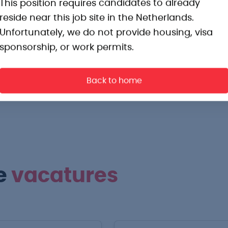
This position requires candidates to already
ing van zeven maanden.
reside near this job site in the Netherlands.
endienst in Venray.
Unfortunately, we do not provide housing, visa
gezellige kantine.
sponsorship, or work permits.
Back to home
e
vacatures