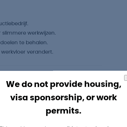
tiebedrijf.
 slimmere werkwijzen.
doelen te behalen.
 werkvloer verandert.
We do not provide housing,
voorwaarden verwachten:
visa sponsorship, or work
permits.
.800,-.
e pensioenregeling.