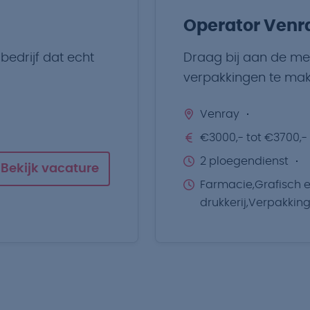
Operator Venr
edrijf dat echt
Draag bij aan de me
verpakkingen te mak
Venray
€3000,- tot €3700,-
2 ploegendienst
Bekijk vacature
Farmacie,Grafisch 
drukkerij,Verpakkin