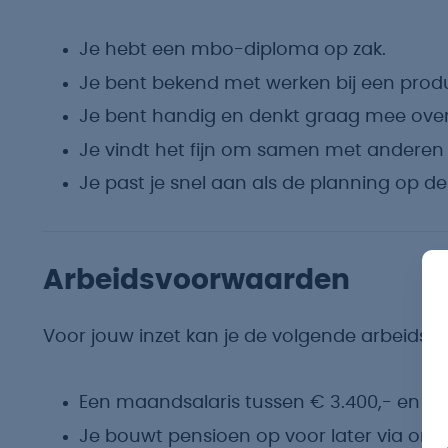
Je hebt een mbo-diploma op zak.
Je bent bekend met werken bij een produc
Je bent handig en denkt graag mee over
Je vindt het fijn om samen met anderen 
Je past je snel aan als de planning op de
Arbeidsvoorwaarden
Voor jouw inzet kan je de volgende arbeids
Een maandsalaris tussen € 3.400,- en € 3
Je bouwt pensioen op voor later via onz