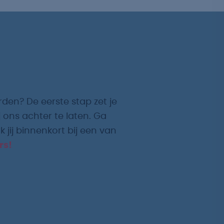
rden? De eerste stap zet je
 ons achter te laten. Ga
 jij binnenkort bij een van
rs!