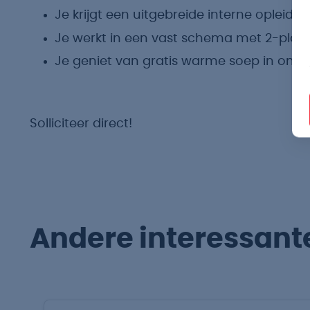
Je krijgt een uitgebreide interne opleid
Je werkt in een vast schema met 2-ploeg
Je geniet van gratis warme soep in onze 
Solliciteer direct!
Andere interessant