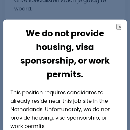
Onze specialisten staan je graag te
woord.
Kay Thuis
×
We do not provide
Walstraat 74
housing, visa
Doetinchem
sponsorship, or work
Gelderland
7001 BV
permits.
Nederland
Routebeschrijving
This position requires candidates to
kay.thuis@pro-industry.nl
already reside near this job site in the
Netherlands. Unfortunately, we do not
+31 314201000
provide housing, visa sponsorship, or
work permits.