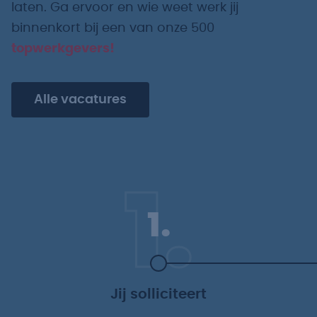
laten. Ga ervoor en wie weet werk jij
binnenkort bij een van onze 500
topwerkgevers!
Alle vacatures
1.
1.
Jij solliciteert