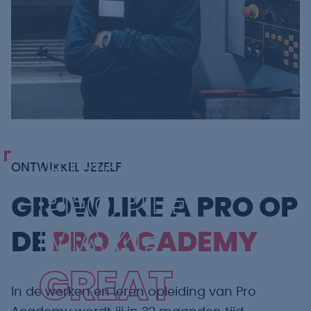
GREAT
ONTWIKKEL JEZELF
PEOPLE
GROW LIKE A PRO OP
MAKE
DE
PRO ACADEMY
GREAT
In de werken en leren opleiding van Pro