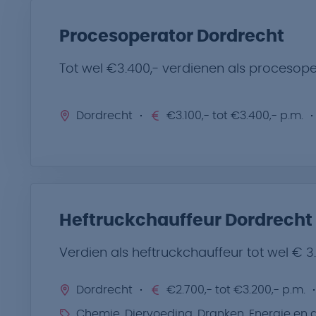
Procesoperator Dordrecht
Tot wel €3.400,- verdienen als procesope
Dordrecht
€3.100,- tot €3.400,- p.m.
Heftruckchauffeur Dordrecht
Verdien als heftruckchauffeur tot wel € 3
Dordrecht
€2.700,- tot €3.200,- p.m.
Chemie, Diervoeding, Dranken, Energie en a