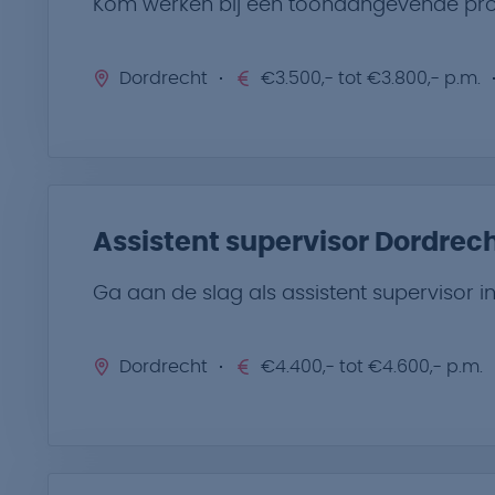
Kom werken bij een toonaangevende prod
Dordrecht
€3.500,- tot €3.800,- p.m.
Assistent supervisor Dordrec
Ga aan de slag als assistent supervisor 
Dordrecht
€4.400,- tot €4.600,- p.m.