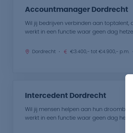
Accountmanager Dordrecht
Wil jij bedrijven verbinden aan toptalent,
werkt in een functie waar geen dag hetzel
Dordrecht
€3.400,- tot €4.900,- p.m.
Intercedent Dordrecht
Wil jij mensen helpen aan hun droombaan 
werkt in een functie waar geen dag hetzel