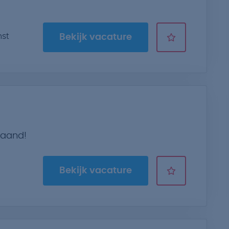
nst
Bekijk vacature
maand!
Bekijk vacature