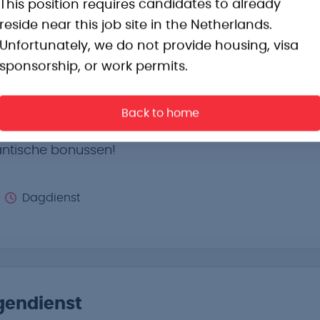
This position requires candidates to already
reside near this job site in the Netherlands.
Unfortunately, we do not provide housing, visa
sponsorship, or work permits.
Back to home
 Dordrecht / Spijkenisse
antische bonussen!
Dagdienst
gendienst