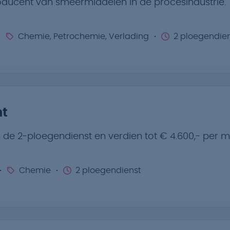
ucent van smeermiddelen in de procesindustrie.
Chemie, Petrochemie, Verlading
2 ploegendie
ht
in de 2-ploegendienst en verdien tot € 4.600,- per 
Chemie
2 ploegendienst