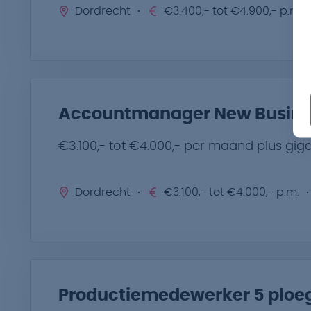
Dordrecht
€3.400,- tot €4.900,- p.m.
Accountmanager New Business
€3.100,- tot €4.000,- per maand plus gig
Dordrecht
€3.100,- tot €4.000,- p.m.
Productiemedewerker 5 ploe