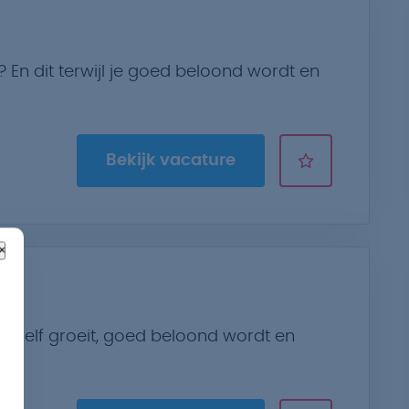
? En dit terwijl je goed beloond wordt en
Bekijk vacature
×
e zelf groeit, goed beloond wordt en