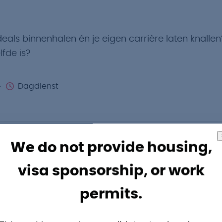
 deals binnenhalen én je eigen carrière laten knallen
fde is?
Dagdienst
We do not provide housing,
visa sponsorship, or work
én bedrijven aan top medewerkers? En dit terwijl j
permits.
fde is?