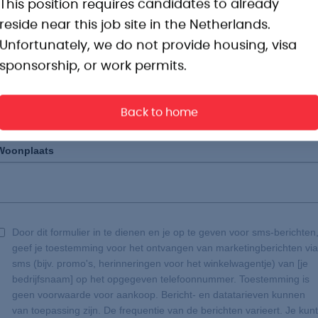
This position requires candidates to already
Email
*
reside near this job site in the Netherlands.
Unfortunately, we do not provide housing, visa
sponsorship, or work permits.
Telefoonnummer
*
Back to home
Woonplaats
Door dit formulier in te dienen en je op te geven voor sms-berichten
geef je toestemming voor het ontvangen van marketingberichten via
sms (bijv. promo's, herinneringen voor het winkelwagentje) van [je
bedrijfsnaam] op het opgegeven telefoonnummer. Toestemming is
geen voorwaarde voor aankoop. Bericht- en datatarieven kunnen
van toepassing zijn. De frequentie van de berichten varieert. Je kunt