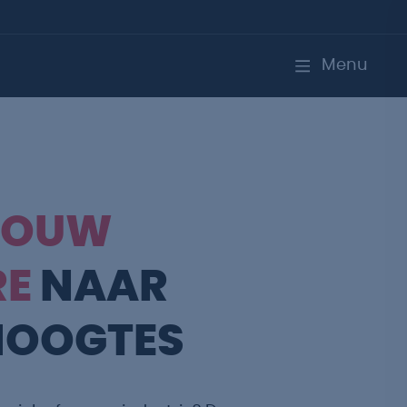
Menu
JOUW
RE
NAAR
HOOGTES