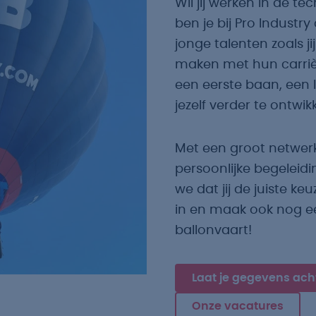
Wil jij werken in de t
ben je bij Pro Industry
jonge talenten zoals j
maken met hun carrièr
een eerste baan, een 
jezelf verder te ontwik
Met een groot netwer
persoonlijke begeleidin
we dat jij de juiste k
in en maak ook nog e
ballonvaart!
Laat je gegevens ach
Onze vacatures