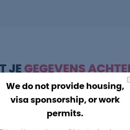
T JE
GEGEVENS ACHTE
We do not provide housing,
visa sponsorship, or work
Volledige naam
permits.